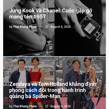
Jung Kook và Chanel: Cuộc gặp gỡ
mang tên 1957
by
Thai Khang Pham
August 6, 2026
Zendaya và Tom Holland khẳng định
phong cách đôi trong hành trình
quảng bá Spider-Man
by
Thai Khang Pham
August 6, 2026