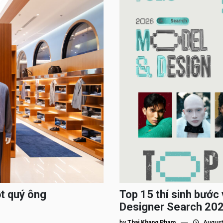
ột quý ông
Top 15 thí sinh bướ
Designer Search 2026
by
Thai Khang Pham
August