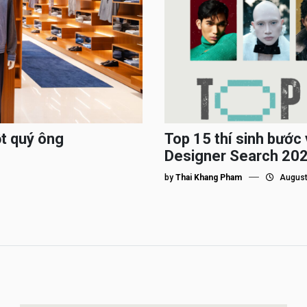
ột quý ông
Top 15 thí sinh bướ
Designer Search 2026
by
Thai Khang Pham
August