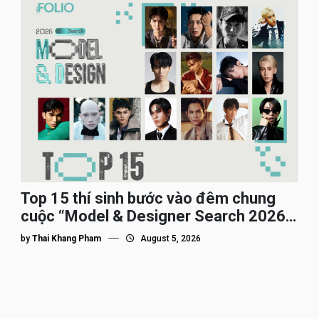
Top 15 thí sinh bước vào đêm chung
cuộc “Model & Designer Search 2026”,
họ là ai?
by
Thai Khang Pham
August 5, 2026