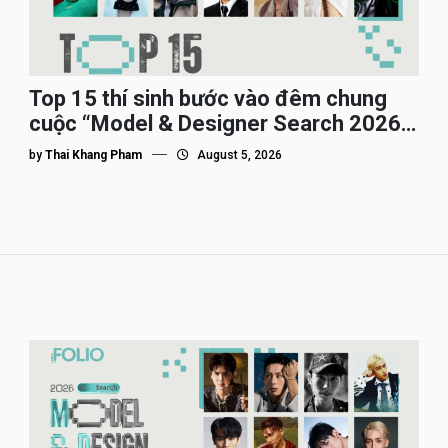
Top 15 thí sinh bước vào đêm chung
cuộc “Model & Designer Search 2026”,
họ là ai?
by
Thai Khang Pham
August 5, 2026