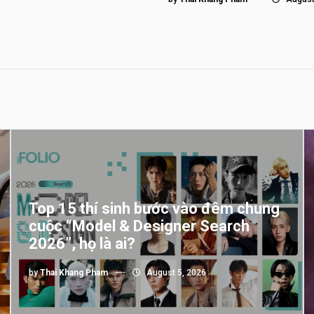
Top 15 thí sinh bước vào đêm chung
cuộc “Model & Designer Search
2026”, họ là ai?
by
Thai Khang Pham
August 5, 2026