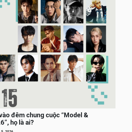
c vào đêm chung cuộc “Model &
”, họ là ai?
 5, 2026