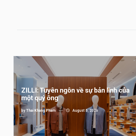
ZILLI: Tuyên ngôn về sự bản lĩnh của
một quý ông
by
Thai Khang Pham
August 5, 2026