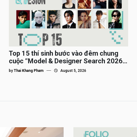
Top 15 thí sinh bước vào đêm chung
cuộc “Model & Designer Search 2026”,
họ là ai?
by
Thai Khang Pham
August 5, 2026