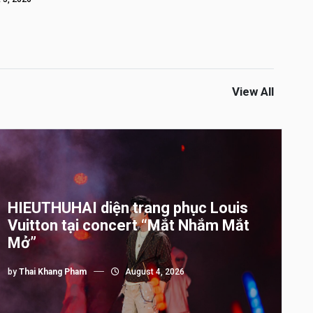
View All
HIEUTHUHAI diện trang phục Louis
Vuitton tại concert “Mắt Nhắm Mắt
Mở”
by
Thai Khang Pham
August 4, 2026