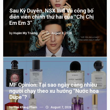
Sau Kỳ Duyên, NSX Will Vũ công bố
diễn viên chính thứ hai của “Chị Chị
Em Em 3″
by
Huyền My Trương
August 8, 2026
MF Opinion: Tại sao ngày càng nhiều
người chạy theo xu hướng “Nước hoa
Dupe”?
by
Thai Khang Pham
August 7, 2026