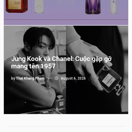
Jung Kook và Chanel: Cuộc gặp gỡ
mang tên 1957
by
Thai Khang Pham
August 6, 2026