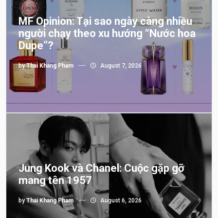
MF Opinion: Tại sao ngày càng nhiều
người chạy theo xu hướng “Nước hoa
Dupe”?
by
Thai Khang Pham
August 7, 2026
Jung Kook và Chanel: Cuộc gặp gỡ
mang tên 1957
by
Thai Khang Pham
August 6, 2026