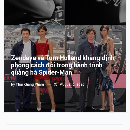
Zendaya và Tom Holland khẳng định
phong cách đôi trong hành trình
quảng bá Spider-Man
by
Thai Khang Pham
August 6, 2026