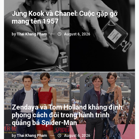
Jung Kook và Chanel: Cuộc gặp gỡ
mang tên 1957
by
Thai Khang Pham
August 6, 2026
Zendaya và Tom Holland khẳng định
phong cách đôi trong hành trình
quảng bá Spider-Man
by
Thai Khang Pham
August 6, 2026