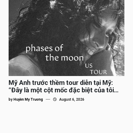
Mỹ Anh trước thềm tour diễn tại Mỹ:
“Đây là một cột mốc đặc biệt của tôi
trên hành trình đi quốc tế”
by
Huyền My Trương
August 6, 2026