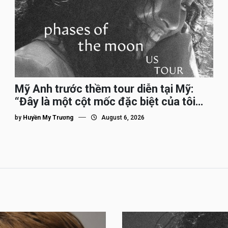
Mỹ Anh trước thềm tour diễn tại Mỹ:
“Đây là một cột mốc đặc biệt của tôi
trên hành trình đi quốc tế”
by
Huyền My Trương
August 6, 2026