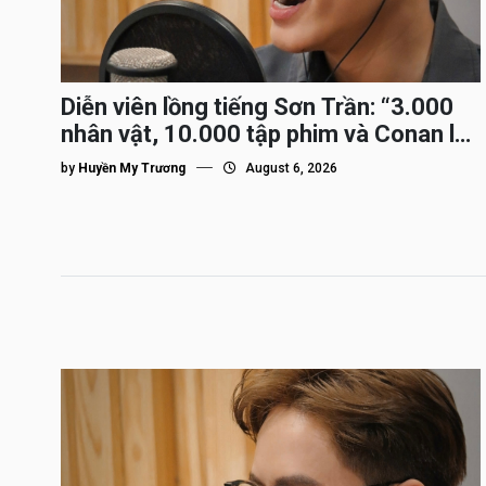
Diễn viên lồng tiếng Sơn Trần: “3.000
nhân vật, 10.000 tập phim và Conan là
nhân vật gắn bó lâu nhất”
by
Huyền My Trương
August 6, 2026