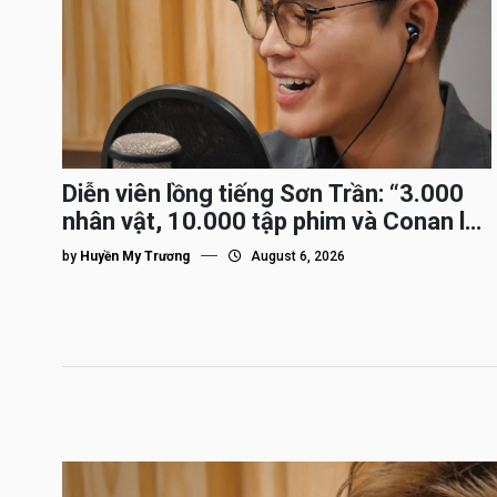
Diễn viên lồng tiếng Sơn Trần: “3.000
nhân vật, 10.000 tập phim và Conan là
nhân vật gắn bó lâu nhất”
by
Huyền My Trương
August 6, 2026