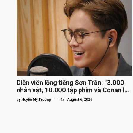
Diễn viên lồng tiếng Sơn Trần: “3.000
nhân vật, 10.000 tập phim và Conan là
nhân vật gắn bó lâu nhất”
by
Huyền My Trương
August 6, 2026