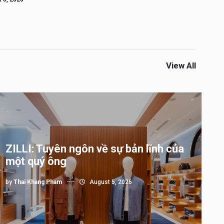
View All
ZILLI: Tuyên ngôn về sự bản lĩnh của
một quý ông
by
Thai Khang Pham
August 5, 2026