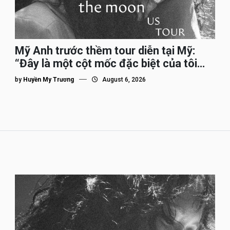
Mỹ Anh trước thềm tour diễn tại Mỹ:
“Đây là một cột mốc đặc biệt của tôi
trên hành trình đi quốc tế”
by
Huyền My Trương
August 6, 2026