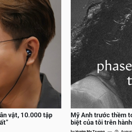
hân vật, 10.000 tập
Mỹ Anh trước thềm to
ất”
biệt của tôi trên hành
by
Huyền My Trương
August