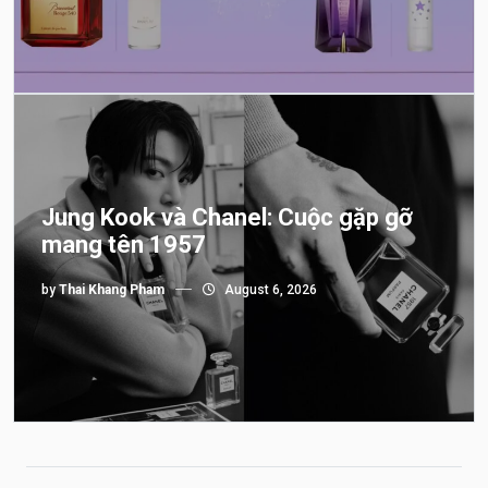
Jung Kook và Chanel: Cuộc gặp gỡ
mang tên 1957
by
Thai Khang Pham
August 6, 2026