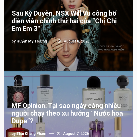
Sau Kỳ Duyên, NSX Will Vũ công bố
diễn viên chính thứ hai của “Chị Chị
Em Em 3″
by
Huyền My Trương
August 8, 2026
MF Opinion: Tại sao ngày càng nhiều
người chạy theo xu hướng “Nước hoa
Dupe”?
by
Thai Khang Pham
August 7, 2026