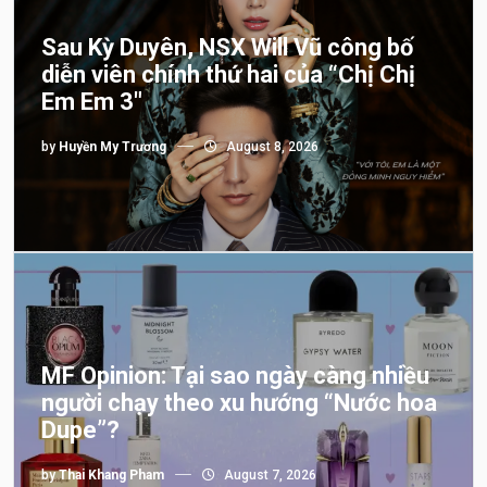
Sau Kỳ Duyên, NSX Will Vũ công bố
diễn viên chính thứ hai của “Chị Chị
Em Em 3″
by
Huyền My Trương
August 8, 2026
MF Opinion: Tại sao ngày càng nhiều
người chạy theo xu hướng “Nước hoa
Dupe”?
by
Thai Khang Pham
August 7, 2026