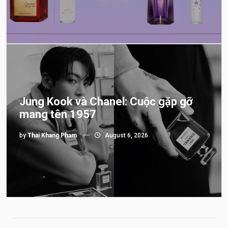
Jung Kook và Chanel: Cuộc gặp gỡ
mang tên 1957
by
Thai Khang Pham
August 6, 2026