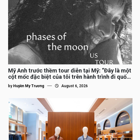
Mỹ Anh trước thềm tour diễn tại Mỹ: “Đây là một
cột mốc đặc biệt của tôi trên hành trình đi quốc
tế”
by
Huyền My Trương
August 6, 2026