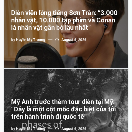
Diễn viên lồng tiếng Sơn Trần: “3.000
nhân vật, 10.000 tập phim và Conan
là nhân vật gắn bó lâu nhất”
by
Huyền My Trương
August 6, 2026
Mỹ Anh trước thềm tour diễn tại Mỹ:
“Đây là một cột mốc đặc biệt của tôi
trên hành trình đi quốc tế”
by
Huyền My Trương
August 6, 2026