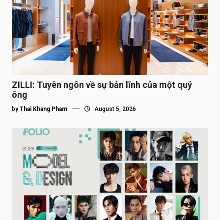
ZILLI: Tuyên ngôn về sự bản lĩnh của một quý
ông
by
Thai Khang Pham
August 5, 2026