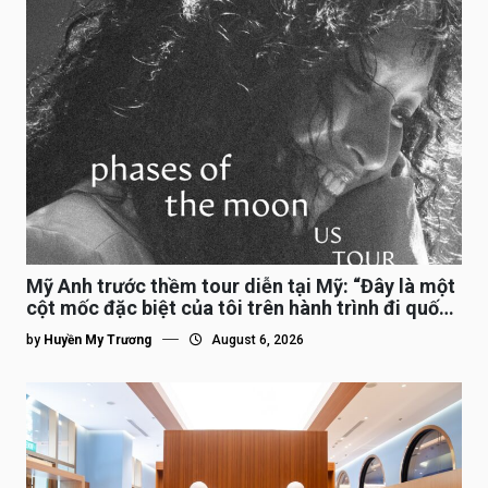
Mỹ Anh trước thềm tour diễn tại Mỹ: “Đây là một
cột mốc đặc biệt của tôi trên hành trình đi quốc
tế”
by
Huyền My Trương
August 6, 2026