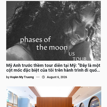
Mỹ Anh trước thềm tour diễn tại Mỹ: “Đây là một
cột mốc đặc biệt của tôi trên hành trình đi quốc
tế”
by
Huyền My Trương
August 6, 2026