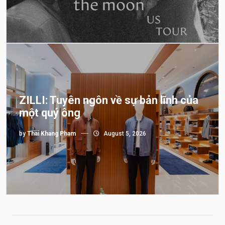
ZILLI: Tuyên ngôn về sự bản lĩnh của
một quý ông
by
Thai Khang Pham
August 5, 2026