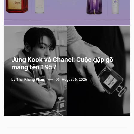
Jung Kook và Chanel: Cuộc gặp gỡ
mang tên 1957
by
Thai Khang Pham
August 6, 2026