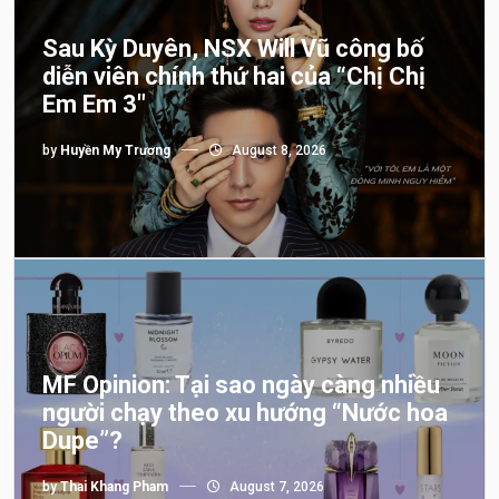
Sau Kỳ Duyên, NSX Will Vũ công bố
diễn viên chính thứ hai của “Chị Chị
Em Em 3″
by
Huyền My Trương
August 8, 2026
MF Opinion: Tại sao ngày càng nhiều
người chạy theo xu hướng “Nước hoa
Dupe”?
by
Thai Khang Pham
August 7, 2026