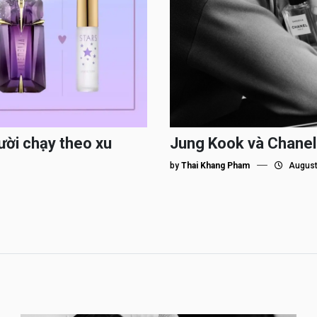
ười chạy theo xu
Jung Kook và Chanel
by
Thai Khang Pham
August