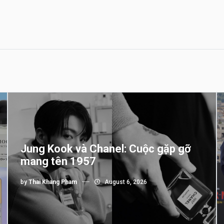
Jung Kook và Chanel: Cuộc gặp gỡ
mang tên 1957
by
Thai Khang Pham
August 6, 2026