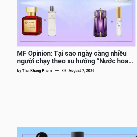
MF Opinion: Tại sao ngày càng nhiều
người chạy theo xu hướng “Nước hoa
Dupe”?
by
Thai Khang Pham
August 7, 2026