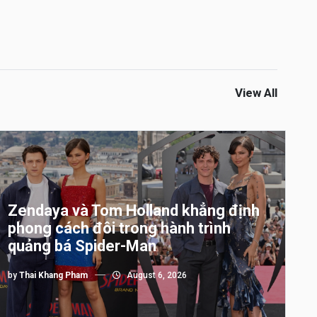
View All
Zendaya và Tom Holland khẳng định
phong cách đôi trong hành trình
quảng bá Spider-Man
by
Thai Khang Pham
August 6, 2026