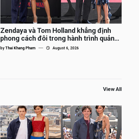
Zendaya và Tom Holland khẳng định
phong cách đôi trong hành trình quảng
bá Spider-Man
by
Thai Khang Pham
August 6, 2026
View All