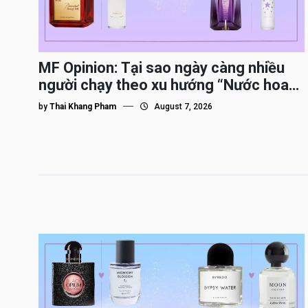
MF Opinion: Tại sao ngày càng nhiều
người chạy theo xu hướng “Nước hoa
Dupe”?
by
Thai Khang Pham
August 7, 2026