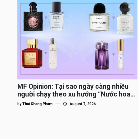
MF Opinion: Tại sao ngày càng nhiều
người chạy theo xu hướng “Nước hoa
Dupe”?
by
Thai Khang Pham
August 7, 2026