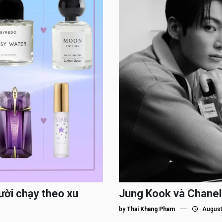
ười chạy theo xu
Jung Kook và Chanel
by
Thai Khang Pham
August