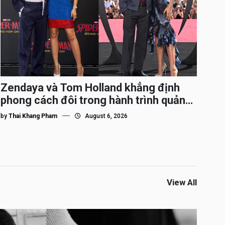
Zendaya và Tom Holland khẳng định
phong cách đôi trong hành trình quảng
bá Spider-Man
by
Thai Khang Pham
August 6, 2026
View All