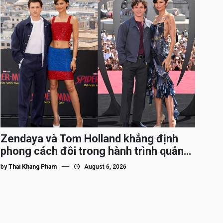
Zendaya và Tom Holland khẳng định
phong cách đôi trong hành trình quảng
bá Spider-Man
by
Thai Khang Pham
August 6, 2026