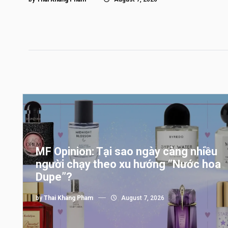
MF Opinion: Tại sao ngày càng nhiều
người chạy theo xu hướng “Nước hoa
Dupe”?
by
Thai Khang Pham
August 7, 2026