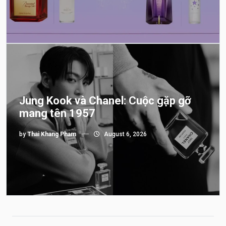
Jung Kook và Chanel: Cuộc gặp gỡ
mang tên 1957
by
Thai Khang Pham
August 6, 2026