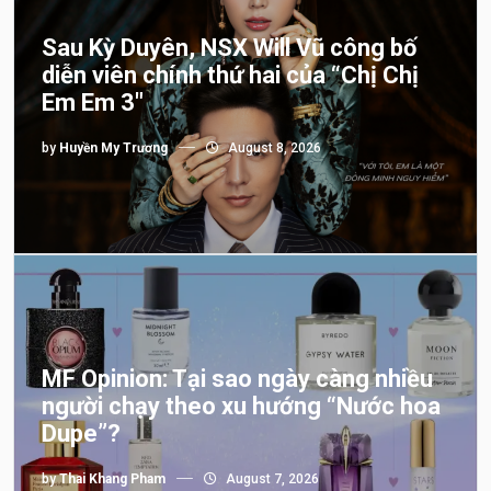
Sau Kỳ Duyên, NSX Will Vũ công bố
diễn viên chính thứ hai của “Chị Chị
Em Em 3″
by
Huyền My Trương
August 8, 2026
MF Opinion: Tại sao ngày càng nhiều
người chạy theo xu hướng “Nước hoa
Dupe”?
by
Thai Khang Pham
August 7, 2026