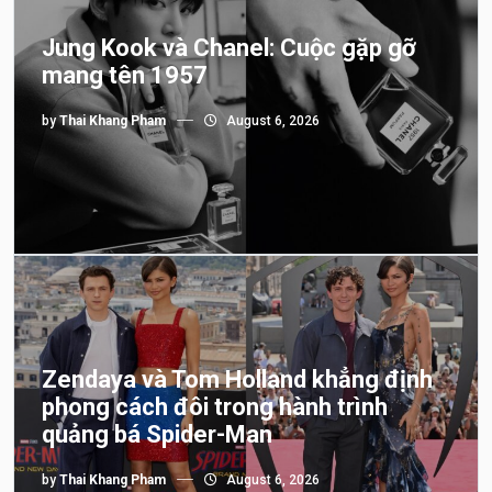
Jung Kook và Chanel: Cuộc gặp gỡ
mang tên 1957
by
Thai Khang Pham
August 6, 2026
Zendaya và Tom Holland khẳng định
phong cách đôi trong hành trình
quảng bá Spider-Man
by
Thai Khang Pham
August 6, 2026