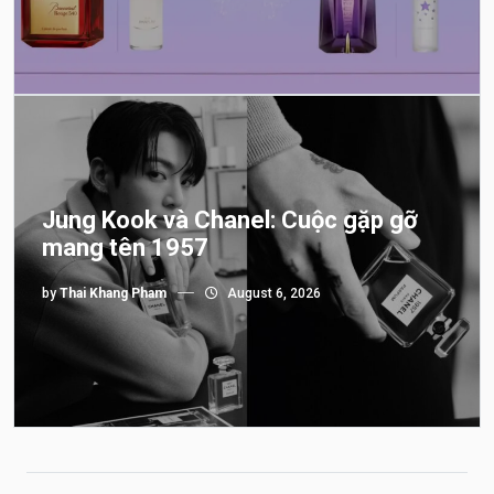
Jung Kook và Chanel: Cuộc gặp gỡ
mang tên 1957
by
Thai Khang Pham
August 6, 2026