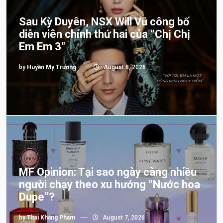
Sau Kỳ Duyên, NSX Will Vũ công bố
diễn viên chính thứ hai của “Chị Chị
Em Em 3″
by
Huyền My Trương
August 8, 2026
MF Opinion: Tại sao ngày càng nhiều
người chạy theo xu hướng “Nước hoa
Dupe”?
by
Thai Khang Pham
August 7, 2026