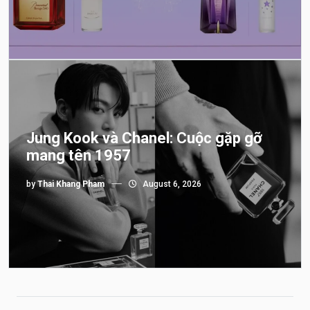
Jung Kook và Chanel: Cuộc gặp gỡ
mang tên 1957
by
Thai Khang Pham
August 6, 2026