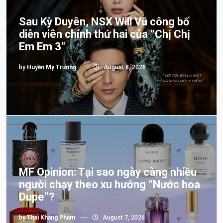
Sau Kỳ Duyên, NSX Will Vũ công bố
diễn viên chính thứ hai của “Chị Chị
Em Em 3″
by
Huyền My Trương
August 8, 2026
MF Opinion: Tại sao ngày càng nhiều
người chạy theo xu hướng “Nước hoa
Dupe”?
by
Thai Khang Pham
August 7, 2026