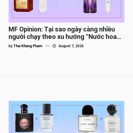
MF Opinion: Tại sao ngày càng nhiều
người chạy theo xu hướng “Nước hoa
Dupe”?
by
Thai Khang Pham
August 7, 2026