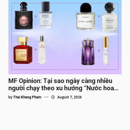
MF Opinion: Tại sao ngày càng nhiều
người chạy theo xu hướng “Nước hoa
Dupe”?
by
Thai Khang Pham
August 7, 2026