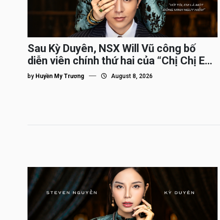
Sau Kỳ Duyên, NSX Will Vũ công bố
diễn viên chính thứ hai của “Chị Chị Em
Em 3″
by
Huyền My Trương
August 8, 2026