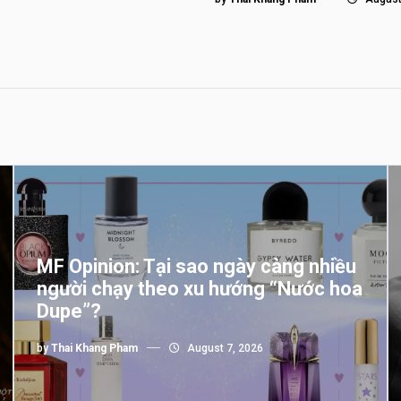
MF Opinion: Tại sao ngày càng nhiều
người chạy theo xu hướng “Nước hoa
Dupe”?
by
Thai Khang Pham
August 7, 2026