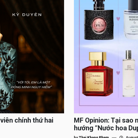
viên chính thứ hai
MF Opinion: Tại sao 
hướng “Nước hoa Du
by
Thai Khang Pham
August