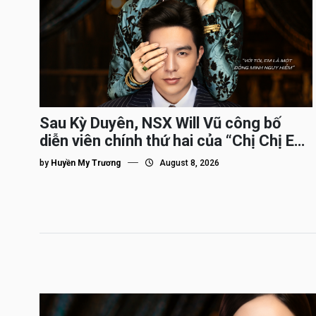
Sau Kỳ Duyên, NSX Will Vũ công bố
diễn viên chính thứ hai của “Chị Chị Em
Em 3″
by
Huyền My Trương
August 8, 2026