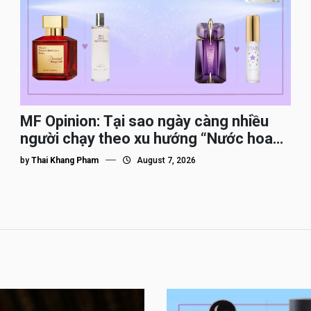
MF Opinion: Tại sao ngày càng nhiều
người chạy theo xu hướng “Nước hoa
Dupe”?
by
Thai Khang Pham
August 7, 2026