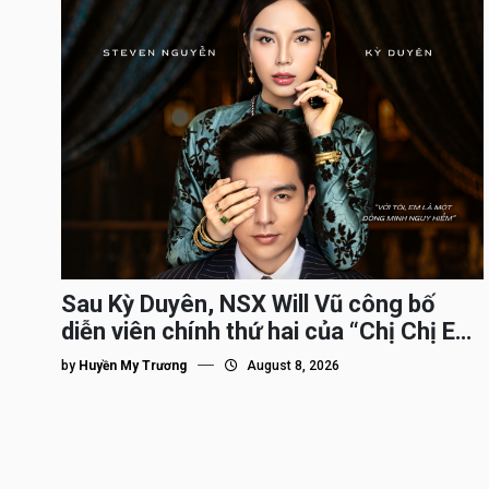
Sau Kỳ Duyên, NSX Will Vũ công bố
diễn viên chính thứ hai của “Chị Chị Em
Em 3″
by
Huyền My Trương
August 8, 2026