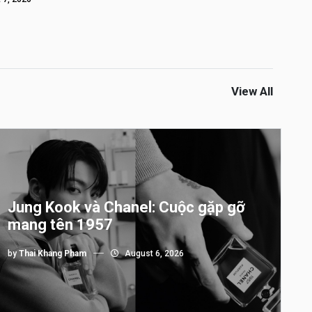
View All
Jung Kook và Chanel: Cuộc gặp gỡ
mang tên 1957
by
Thai Khang Pham
August 6, 2026