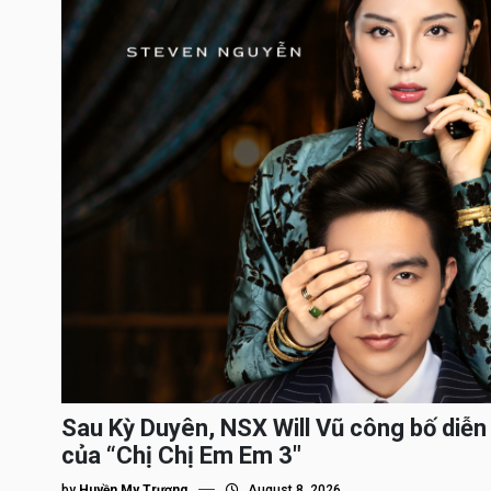
Sau Kỳ Duyên, NSX Will Vũ công bố diễn 
của “Chị Chị Em Em 3″
by
Huyền My Trương
August 8, 2026