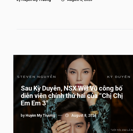
Sau Kỳ Duyên, NSX Will Vũ công bố
diễn viên chính thứ hai của “Chị Chị
Em Em 3″
by
Huyền My Trương
August 8, 2026