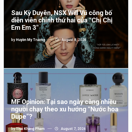
Sau Kỳ Duyên, NSX Will Vũ công bố
diễn viên chính thứ hai của “Chị Chị
Em Em 3″
by
Huyền My Trương
August 8, 2026
MF Opinion: Tại sao ngày càng nhiều
người chạy theo xu hướng “Nước hoa
Dupe”?
by
Thai Khang Pham
August 7, 2026