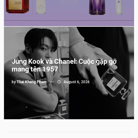
Jung Kook và Chanel: Cuộc gặp gỡ
mang tên 1957
by
Thai Khang Pham
August 6, 2026