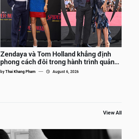
Zendaya và Tom Holland khẳng định
phong cách đôi trong hành trình quảng
bá Spider-Man
by
Thai Khang Pham
August 6, 2026
View All