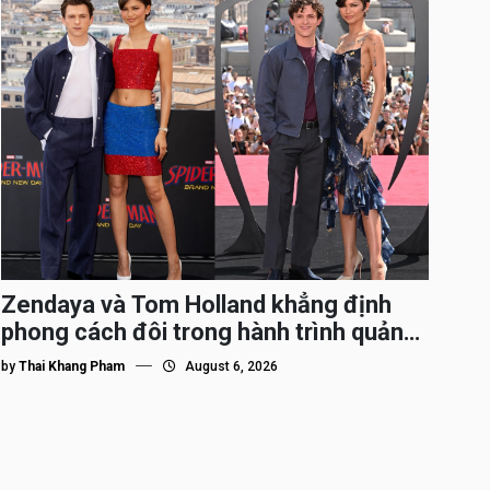
Zendaya và Tom Holland khẳng định
phong cách đôi trong hành trình quảng
bá Spider-Man
by
Thai Khang Pham
August 6, 2026