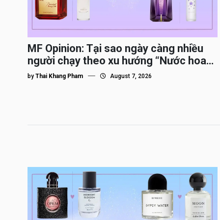
MF Opinion: Tại sao ngày càng nhiều
người chạy theo xu hướng “Nước hoa
Dupe”?
by
Thai Khang Pham
August 7, 2026