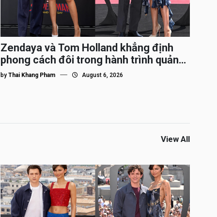
Zendaya và Tom Holland khẳng định
phong cách đôi trong hành trình quảng
bá Spider-Man
by
Thai Khang Pham
August 6, 2026
View All