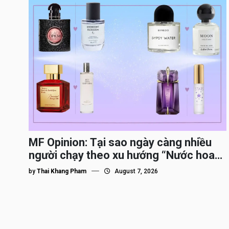
MF Opinion: Tại sao ngày càng nhiều
người chạy theo xu hướng “Nước hoa
Dupe”?
by
Thai Khang Pham
August 7, 2026