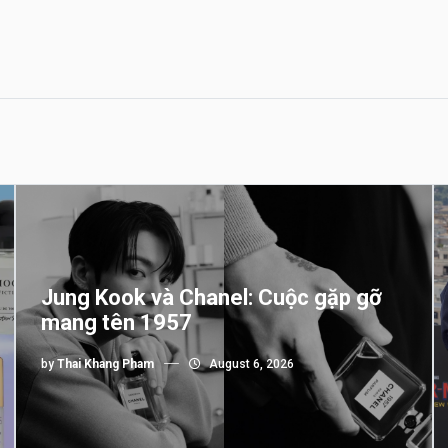
Jung Kook và Chanel: Cuộc gặp gỡ
mang tên 1957
by
Thai Khang Pham
August 6, 2026