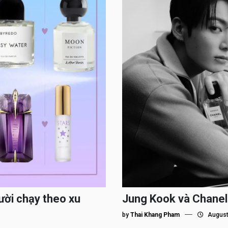
ười chạy theo xu
Jung Kook và Chanel
by
Thai Khang Pham
August