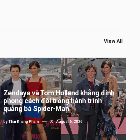
View All
Zendaya và Tom Holland khẳng định
phong cách đôi trong hành trình
quảng bá Spider-Man
by
Thai Khang Pham
August 6, 2026