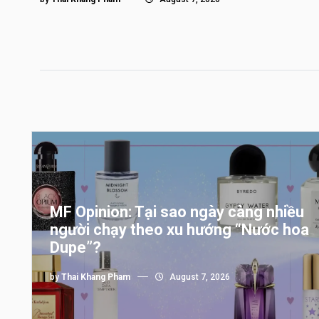
MF Opinion: Tại sao ngày càng nhiều
người chạy theo xu hướng “Nước hoa
Dupe”?
by
Thai Khang Pham
August 7, 2026