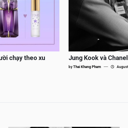
ười chạy theo xu
Jung Kook và Chanel
by
Thai Khang Pham
August