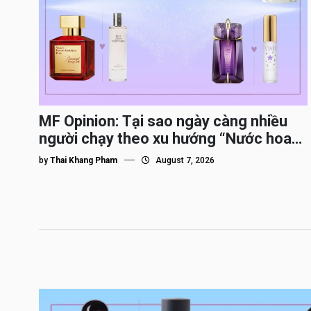
MF Opinion: Tại sao ngày càng nhiều
người chạy theo xu hướng “Nước hoa
Dupe”?
by
Thai Khang Pham
August 7, 2026