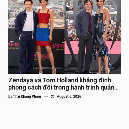
Zendaya và Tom Holland khẳng định
phong cách đôi trong hành trình quảng
bá Spider-Man
by
Thai Khang Pham
August 6, 2026