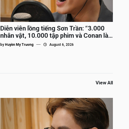
Diễn viên lồng tiếng Sơn Trần: “3.000
nhân vật, 10.000 tập phim và Conan là
nhân vật gắn bó lâu nhất”
by
Huyền My Trương
August 6, 2026
View All