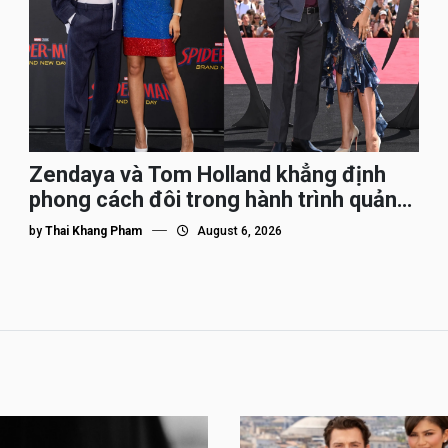
Zendaya và Tom Holland khẳng định
phong cách đôi trong hành trình quảng
bá Spider-Man
by
Thai Khang Pham
August 6, 2026