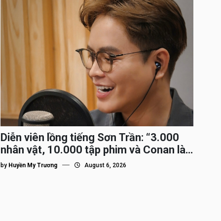
Diễn viên lồng tiếng Sơn Trần: “3.000
nhân vật, 10.000 tập phim và Conan là
nhân vật gắn bó lâu nhất”
by
Huyền My Trương
August 6, 2026