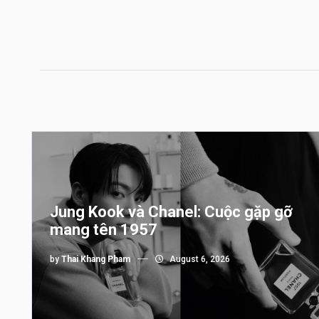
Jung Kook và Chanel: Cuộc gặp gỡ
mang tên 1957
by
Thai Khang Pham
August 6, 2026