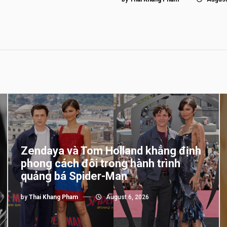
Zendaya và Tom Holland khẳng định
phong cách đôi trong hành trình
quảng bá Spider-Man
by
Thai Khang Pham
August 6, 2026