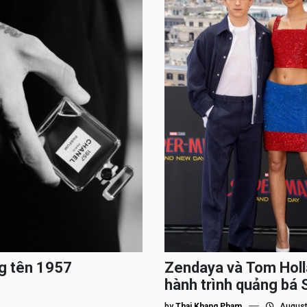
g tên 1957
Zendaya và Tom Holl
hành trình quảng bá
by
Thai Khang Pham
August