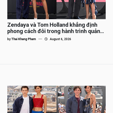
Zendaya và Tom Holland khẳng định
phong cách đôi trong hành trình quảng
bá Spider-Man
by
Thai Khang Pham
August 6, 2026