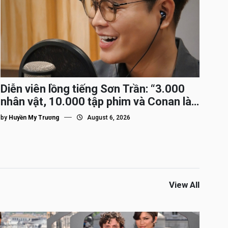
Diễn viên lồng tiếng Sơn Trần: “3.000
nhân vật, 10.000 tập phim và Conan là
nhân vật gắn bó lâu nhất”
by
Huyền My Trương
August 6, 2026
View All