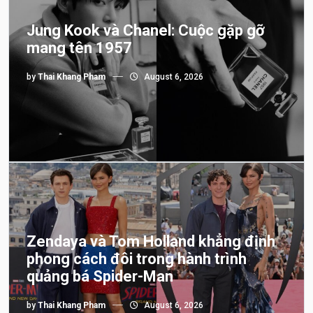
Jung Kook và Chanel: Cuộc gặp gỡ
mang tên 1957
by
Thai Khang Pham
August 6, 2026
Zendaya và Tom Holland khẳng định
phong cách đôi trong hành trình
quảng bá Spider-Man
by
Thai Khang Pham
August 6, 2026