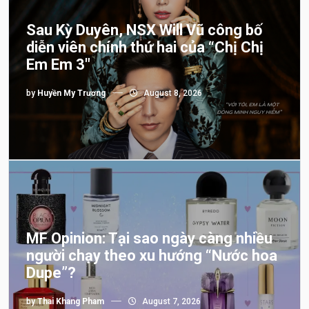
Sau Kỳ Duyên, NSX Will Vũ công bố
diễn viên chính thứ hai của “Chị Chị
Em Em 3″
by
Huyền My Trương
August 8, 2026
MF Opinion: Tại sao ngày càng nhiều
người chạy theo xu hướng “Nước hoa
Dupe”?
by
Thai Khang Pham
August 7, 2026