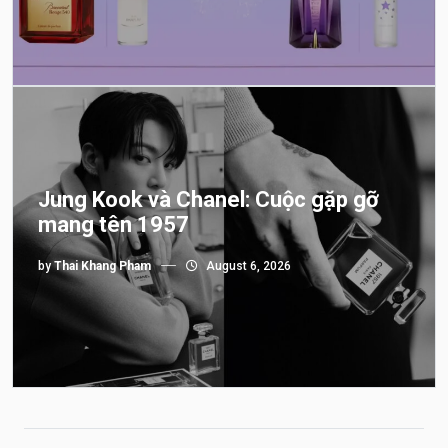
Jung Kook và Chanel: Cuộc gặp gỡ
mang tên 1957
by
Thai Khang Pham
August 6, 2026