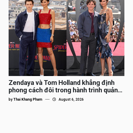
Zendaya và Tom Holland khẳng định
phong cách đôi trong hành trình quảng
bá Spider-Man
by
Thai Khang Pham
August 6, 2026