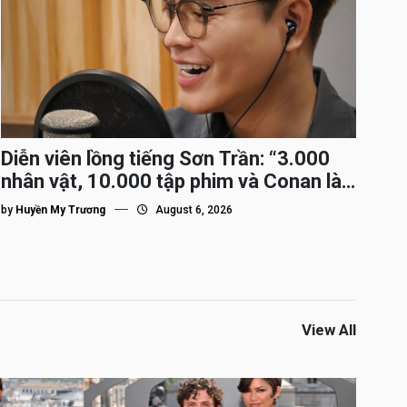
Diễn viên lồng tiếng Sơn Trần: “3.000
nhân vật, 10.000 tập phim và Conan là
nhân vật gắn bó lâu nhất”
by
Huyền My Trương
August 6, 2026
View All