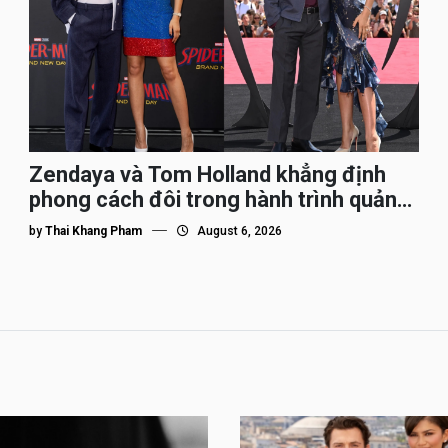
Zendaya và Tom Holland khẳng định
phong cách đôi trong hành trình quảng
bá Spider-Man
by
Thai Khang Pham
August 6, 2026