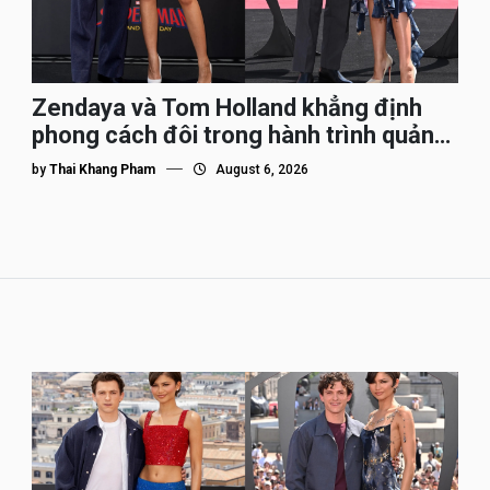
Zendaya và Tom Holland khẳng định
phong cách đôi trong hành trình quảng
bá Spider-Man
by
Thai Khang Pham
August 6, 2026