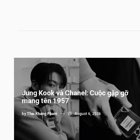
Jung Kook và Chanel: Cuộc gặp gỡ
mang tên 1957
by
Thai Khang Pham
August 6, 2026