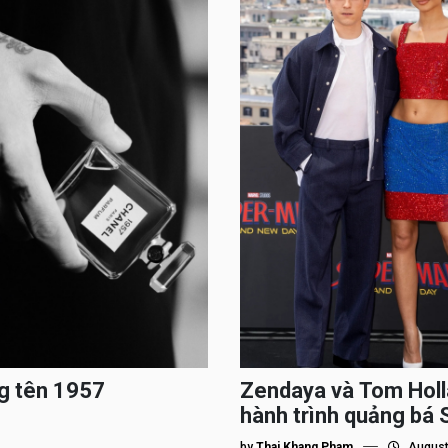
g tên 1957
Zendaya và Tom Holl
hành trình quảng bá
by
Thai Khang Pham
August