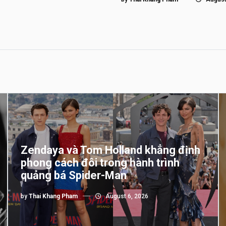
Zendaya và Tom Holland khẳng định
phong cách đôi trong hành trình
quảng bá Spider-Man
by
Thai Khang Pham
August 6, 2026