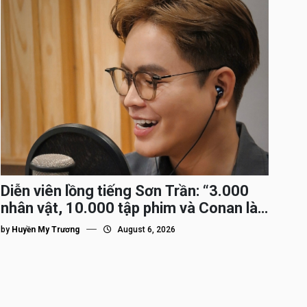
Diễn viên lồng tiếng Sơn Trần: “3.000
nhân vật, 10.000 tập phim và Conan là
nhân vật gắn bó lâu nhất”
by
Huyền My Trương
August 6, 2026