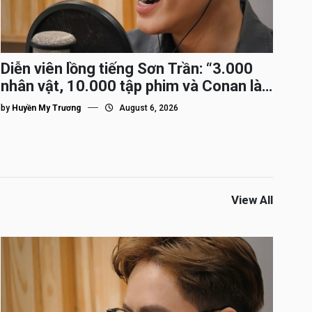
Diễn viên lồng tiếng Sơn Trần: “3.000
nhân vật, 10.000 tập phim và Conan là
nhân vật gắn bó lâu nhất”
by
Huyền My Trương
August 6, 2026
View All