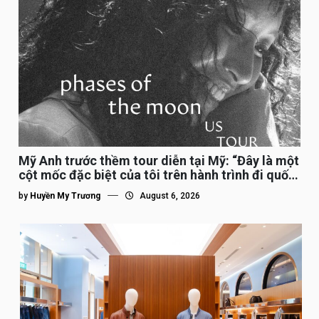
Mỹ Anh trước thềm tour diễn tại Mỹ: “Đây là một
cột mốc đặc biệt của tôi trên hành trình đi quốc
tế”
by
Huyền My Trương
August 6, 2026