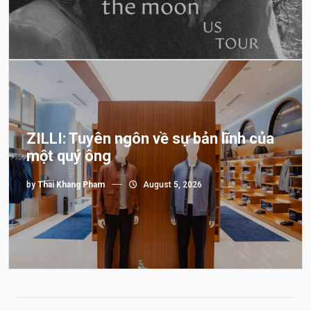
ZILLI: Tuyên ngôn về sự bản lĩnh của
một quý ông
by
Thai Khang Pham
August 5, 2026