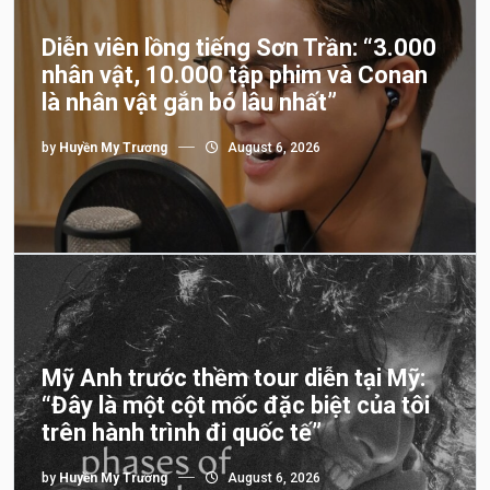
Diễn viên lồng tiếng Sơn Trần: “3.000
nhân vật, 10.000 tập phim và Conan
là nhân vật gắn bó lâu nhất”
by
Huyền My Trương
August 6, 2026
Mỹ Anh trước thềm tour diễn tại Mỹ:
“Đây là một cột mốc đặc biệt của tôi
trên hành trình đi quốc tế”
by
Huyền My Trương
August 6, 2026