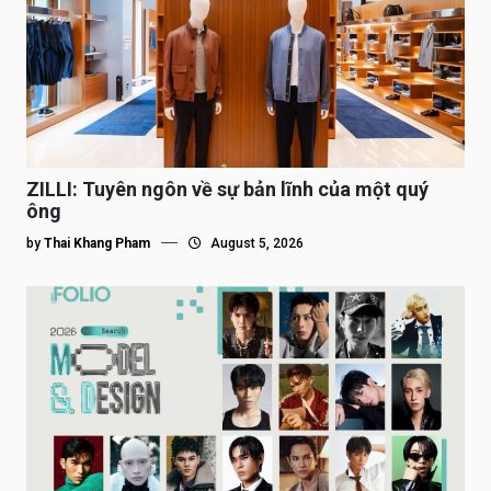
ZILLI: Tuyên ngôn về sự bản lĩnh của một quý
ông
by
Thai Khang Pham
August 5, 2026