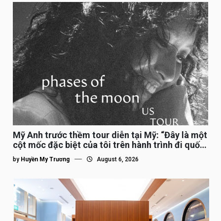
Mỹ Anh trước thềm tour diễn tại Mỹ: “Đây là một
cột mốc đặc biệt của tôi trên hành trình đi quốc
tế”
by
Huyền My Trương
August 6, 2026