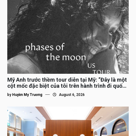
Mỹ Anh trước thềm tour diễn tại Mỹ: “Đây là một
cột mốc đặc biệt của tôi trên hành trình đi quốc
tế”
by
Huyền My Trương
August 6, 2026