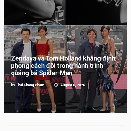
Zendaya và Tom Holland khẳng định
phong cách đôi trong hành trình
quảng bá Spider-Man
by
Thai Khang Pham
August 6, 2026