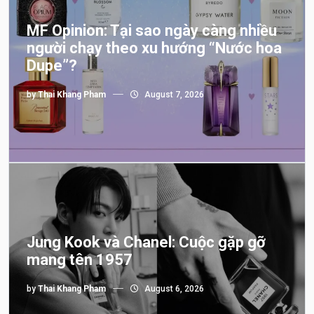
MF Opinion: Tại sao ngày càng nhiều
người chạy theo xu hướng “Nước hoa
Dupe”?
by
Thai Khang Pham
August 7, 2026
Jung Kook và Chanel: Cuộc gặp gỡ
mang tên 1957
by
Thai Khang Pham
August 6, 2026