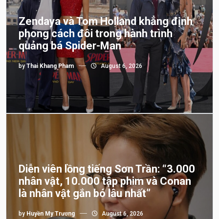
Zendaya và Tom Holland khẳng định
phong cách đôi trong hành trình
quảng bá Spider-Man
by
Thai Khang Pham
August 6, 2026
Diễn viên lồng tiếng Sơn Trần: “3.000
nhân vật, 10.000 tập phim và Conan
là nhân vật gắn bó lâu nhất”
by
Huyền My Trương
August 6, 2026