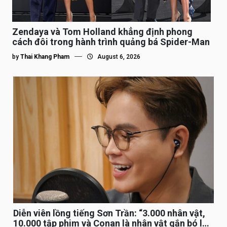
Zendaya và Tom Holland khẳng định phong
cách đôi trong hành trình quảng bá Spider-Man
by
Thai Khang Pham
August 6, 2026
Diễn viên lồng tiếng Sơn Trần: “3.000 nhân vật,
10.000 tập phim và Conan là nhân vật gắn bó lâu