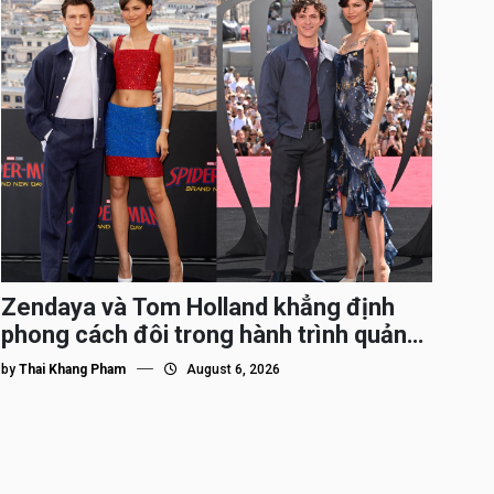
Zendaya và Tom Holland khẳng định
phong cách đôi trong hành trình quảng
bá Spider-Man
by
Thai Khang Pham
August 6, 2026