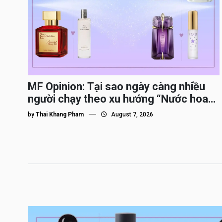
MF Opinion: Tại sao ngày càng nhiều
người chạy theo xu hướng “Nước hoa
Dupe”?
by
Thai Khang Pham
August 7, 2026