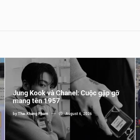
Jung Kook và Chanel: Cuộc gặp gỡ
mang tên 1957
by
Thai Khang Pham
August 6, 2026