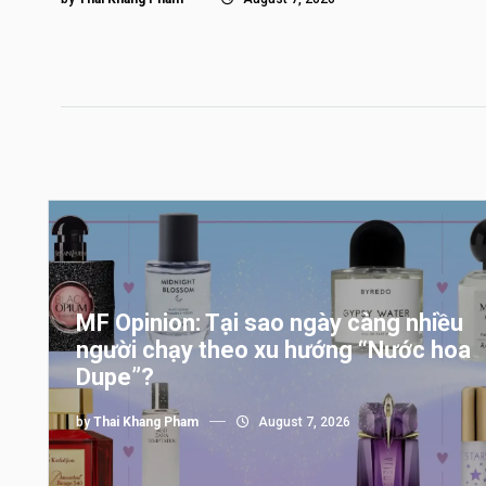
MF Opinion: Tại sao ngày càng nhiều
người chạy theo xu hướng “Nước hoa
Dupe”?
by
Thai Khang Pham
August 7, 2026