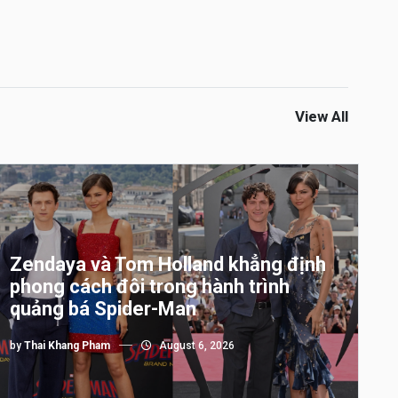
View All
Zendaya và Tom Holland khẳng định
phong cách đôi trong hành trình
quảng bá Spider-Man
by
Thai Khang Pham
August 6, 2026