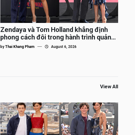
Zendaya và Tom Holland khẳng định
phong cách đôi trong hành trình quảng
bá Spider-Man
by
Thai Khang Pham
August 6, 2026
View All