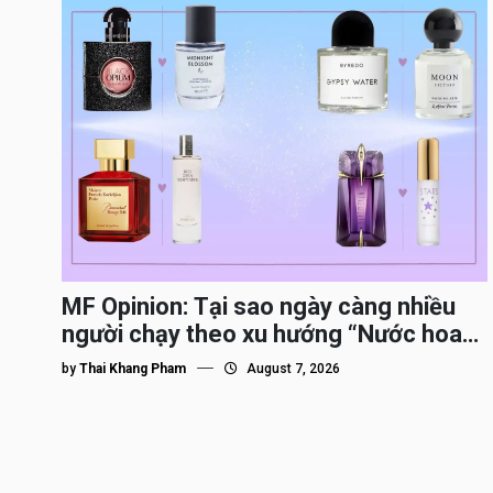
MF Opinion: Tại sao ngày càng nhiều
người chạy theo xu hướng “Nước hoa
Dupe”?
by
Thai Khang Pham
August 7, 2026