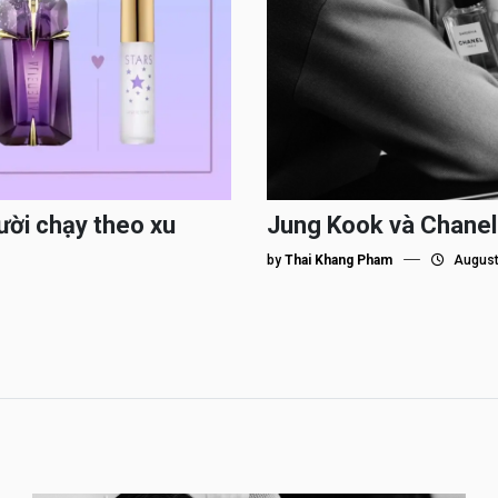
ười chạy theo xu
Jung Kook và Chanel
by
Thai Khang Pham
August