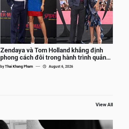
Zendaya và Tom Holland khẳng định
phong cách đôi trong hành trình quảng
bá Spider-Man
by
Thai Khang Pham
August 6, 2026
View All