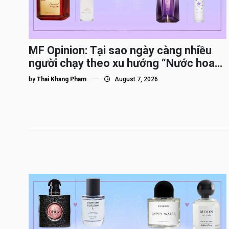
MF Opinion: Tại sao ngày càng nhiều
người chạy theo xu hướng “Nước hoa
Dupe”?
by
Thai Khang Pham
August 7, 2026