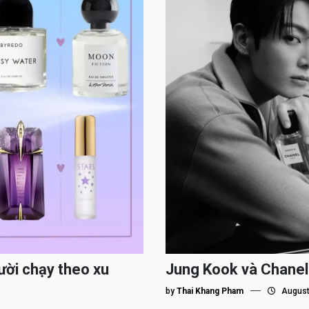
ười chạy theo xu
Jung Kook và Chanel
by
Thai Khang Pham
August