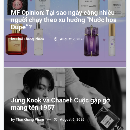
MF Opinion: Tại sao ngày càng nhiều
người chạy theo xu hướng “Nước hoa
Dupe”?
by
Thai Khang Pham
August 7, 2026
Jung Kook và Chanel: Cuộc gặp gỡ
mang tên 1957
by
Thai Khang Pham
August 6, 2026