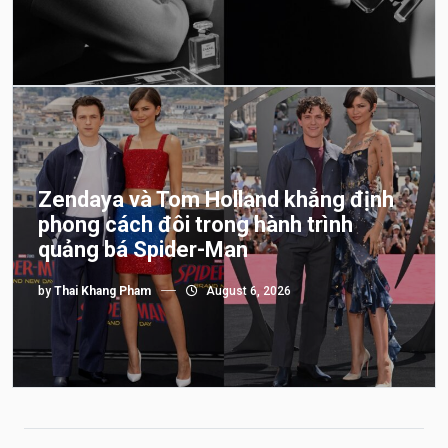
Zendaya và Tom Holland khẳng định
phong cách đôi trong hành trình
quảng bá Spider-Man
by
Thai Khang Pham
August 6, 2026