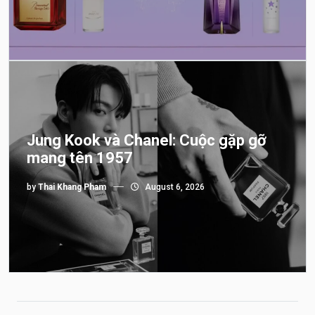
Jung Kook và Chanel: Cuộc gặp gỡ
mang tên 1957
by
Thai Khang Pham
August 6, 2026