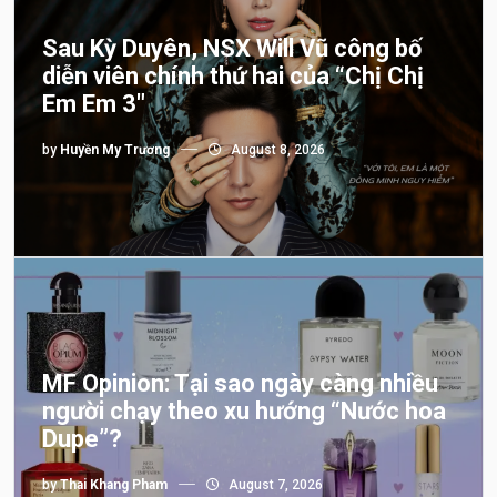
Sau Kỳ Duyên, NSX Will Vũ công bố
diễn viên chính thứ hai của “Chị Chị
Em Em 3″
by
Huyền My Trương
August 8, 2026
MF Opinion: Tại sao ngày càng nhiều
người chạy theo xu hướng “Nước hoa
Dupe”?
by
Thai Khang Pham
August 7, 2026