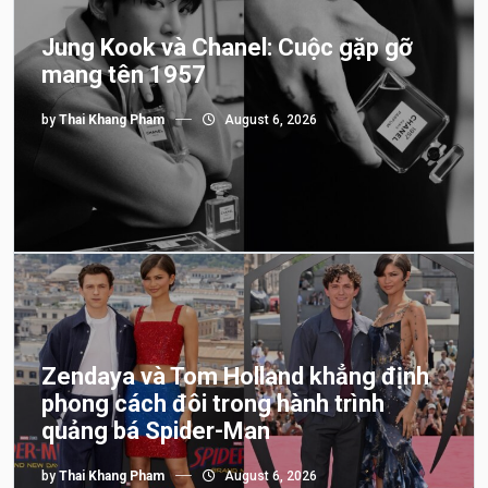
Jung Kook và Chanel: Cuộc gặp gỡ
mang tên 1957
by
Thai Khang Pham
August 6, 2026
Zendaya và Tom Holland khẳng định
phong cách đôi trong hành trình
quảng bá Spider-Man
by
Thai Khang Pham
August 6, 2026