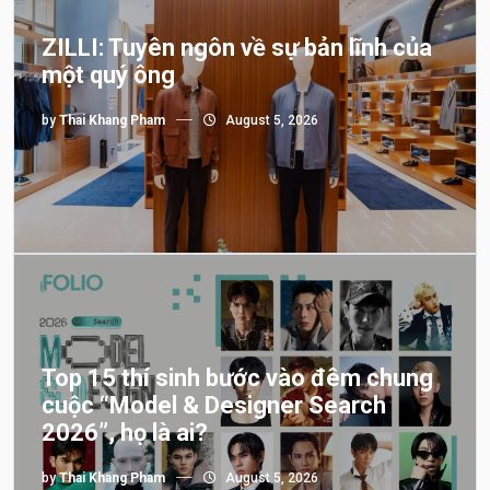
ZILLI: Tuyên ngôn về sự bản lĩnh của
một quý ông
by
Thai Khang Pham
August 5, 2026
Top 15 thí sinh bước vào đêm chung
cuộc “Model & Designer Search
2026”, họ là ai?
by
Thai Khang Pham
August 5, 2026