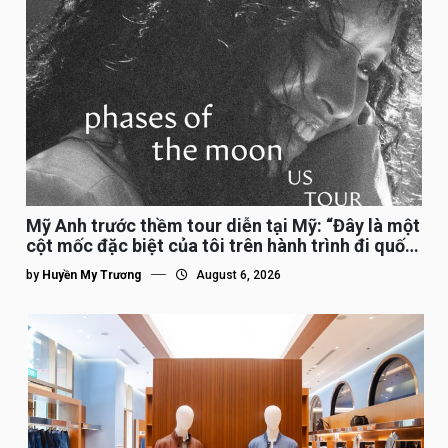
Mỹ Anh trước thềm tour diễn tại Mỹ: “Đây là một
cột mốc đặc biệt của tôi trên hành trình đi quốc
tế”
by
Huyền My Trương
August 6, 2026