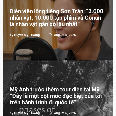
Diễn viên lồng tiếng Sơn Trần: “3.000
nhân vật, 10.000 tập phim và Conan
là nhân vật gắn bó lâu nhất”
by
Huyền My Trương
August 6, 2026
Mỹ Anh trước thềm tour diễn tại Mỹ:
“Đây là một cột mốc đặc biệt của tôi
trên hành trình đi quốc tế”
by
Huyền My Trương
August 6, 2026