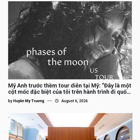
Mỹ Anh trước thềm tour diễn tại Mỹ: “Đây là một
cột mốc đặc biệt của tôi trên hành trình đi quốc
tế”
by
Huyền My Trương
August 6, 2026