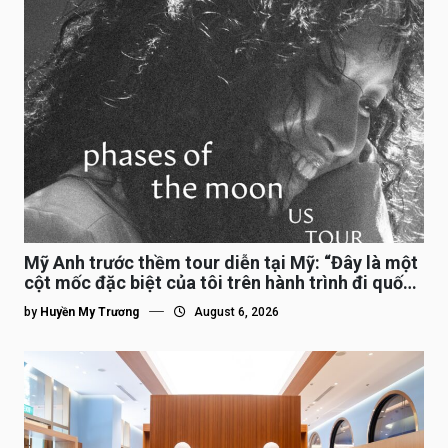
Mỹ Anh trước thềm tour diễn tại Mỹ: “Đây là một
cột mốc đặc biệt của tôi trên hành trình đi quốc
tế”
by
Huyền My Trương
August 6, 2026