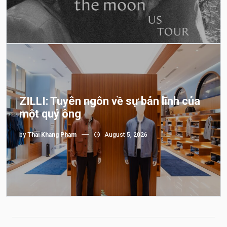
ZILLI: Tuyên ngôn về sự bản lĩnh của
một quý ông
by
Thai Khang Pham
August 5, 2026