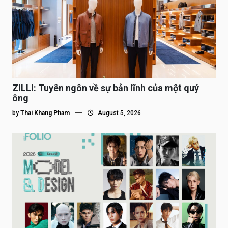
ZILLI: Tuyên ngôn về sự bản lĩnh của một quý
ông
by
Thai Khang Pham
August 5, 2026