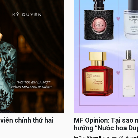
viên chính thứ hai
MF Opinion: Tại sao 
hướng “Nước hoa Du
by
Thai Khang Pham
August