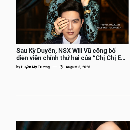
Sau Kỳ Duyên, NSX Will Vũ công bố
diễn viên chính thứ hai của “Chị Chị Em
Em 3″
by
Huyền My Trương
August 8, 2026