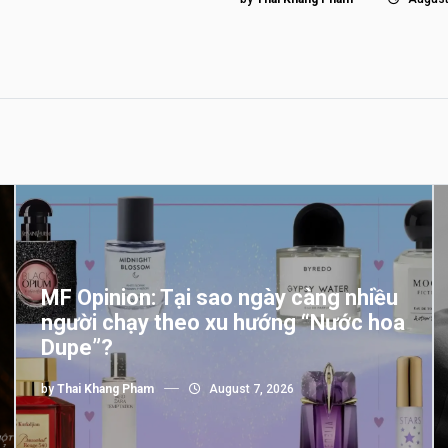
MF Opinion: Tại sao ngày càng nhiều
người chạy theo xu hướng “Nước hoa
Dupe”?
by
Thai Khang Pham
August 7, 2026