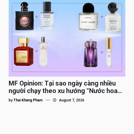
MF Opinion: Tại sao ngày càng nhiều
người chạy theo xu hướng “Nước hoa
Dupe”?
by
Thai Khang Pham
August 7, 2026