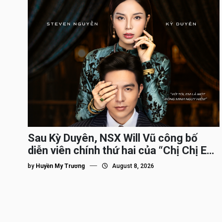
Sau Kỳ Duyên, NSX Will Vũ công bố
diễn viên chính thứ hai của “Chị Chị Em
Em 3″
by
Huyền My Trương
August 8, 2026