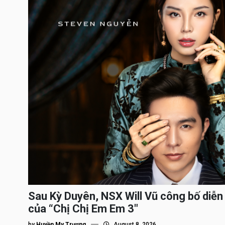
Sau Kỳ Duyên, NSX Will Vũ công bố diễn 
của “Chị Chị Em Em 3″
by
Huyền My Trương
August 8, 2026