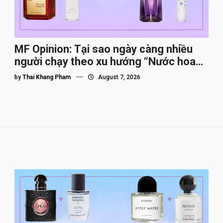
MF Opinion: Tại sao ngày càng nhiều
người chạy theo xu hướng “Nước hoa
Dupe”?
by
Thai Khang Pham
August 7, 2026