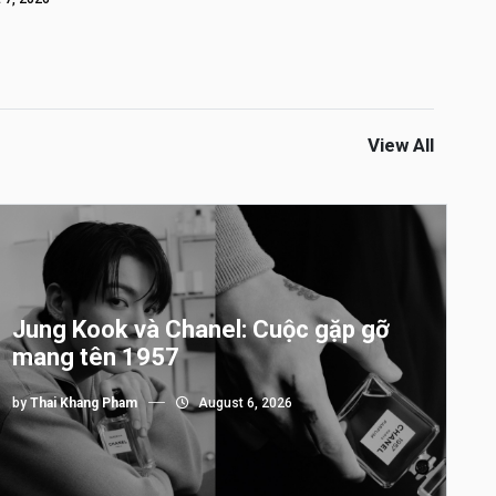
View All
Jung Kook và Chanel: Cuộc gặp gỡ
mang tên 1957
by
Thai Khang Pham
August 6, 2026