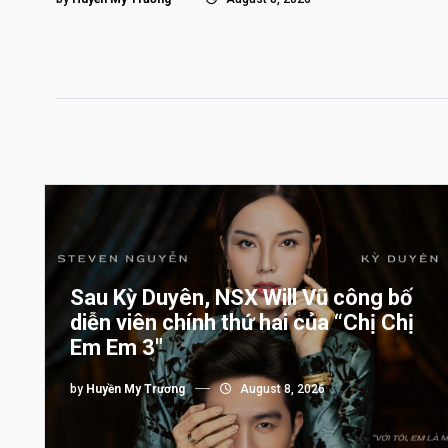
Sau Kỳ Duyên, NSX Will Vũ công bố
diễn viên chính thứ hai của “Chị Chị
Em Em 3″
by
Huyền My Trương
August 8, 2026