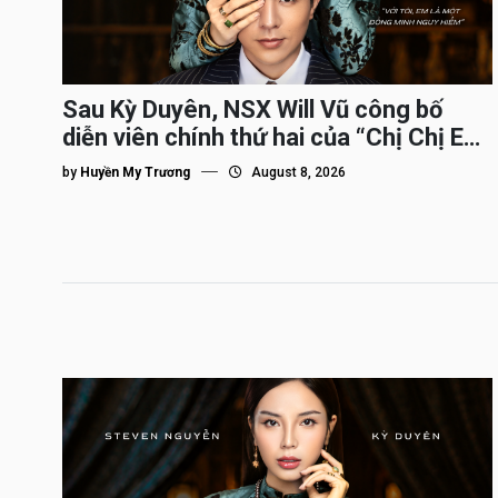
Sau Kỳ Duyên, NSX Will Vũ công bố
diễn viên chính thứ hai của “Chị Chị Em
Em 3″
by
Huyền My Trương
August 8, 2026