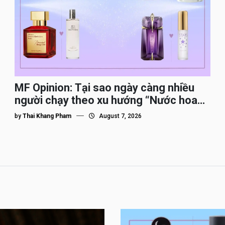
MF Opinion: Tại sao ngày càng nhiều
người chạy theo xu hướng “Nước hoa
Dupe”?
by
Thai Khang Pham
August 7, 2026