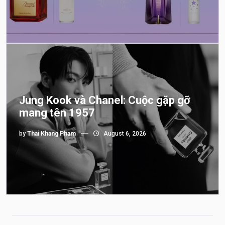
Jung Kook và Chanel: Cuộc gặp gỡ
mang tên 1957
by
Thai Khang Pham
August 6, 2026