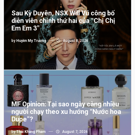
Sau Kỳ Duyên, NSX Will Vũ công bố
diễn viên chính thứ hai của “Chị Chị
Em Em 3″
by
Huyền My Trương
August 8, 2026
MF Opinion: Tại sao ngày càng nhiều
người chạy theo xu hướng “Nước hoa
Dupe”?
by
Thai Khang Pham
August 7, 2026