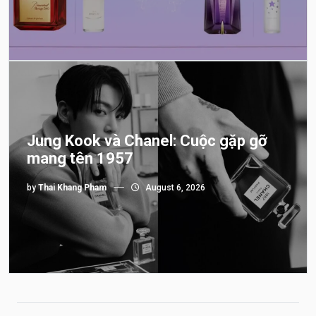
Jung Kook và Chanel: Cuộc gặp gỡ
mang tên 1957
by
Thai Khang Pham
August 6, 2026