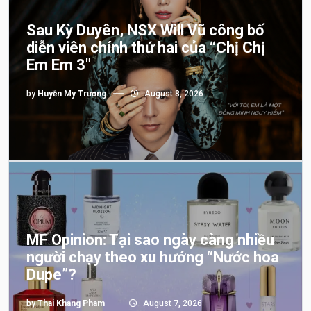
Sau Kỳ Duyên, NSX Will Vũ công bố
diễn viên chính thứ hai của “Chị Chị
Em Em 3″
by
Huyền My Trương
August 8, 2026
MF Opinion: Tại sao ngày càng nhiều
người chạy theo xu hướng “Nước hoa
Dupe”?
by
Thai Khang Pham
August 7, 2026