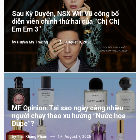
Sau Kỳ Duyên, NSX Will Vũ công bố
diễn viên chính thứ hai của “Chị Chị
Em Em 3″
by
Huyền My Trương
August 8, 2026
MF Opinion: Tại sao ngày càng nhiều
người chạy theo xu hướng “Nước hoa
Dupe”?
by
Thai Khang Pham
August 7, 2026