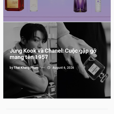
Jung Kook và Chanel: Cuộc gặp gỡ
mang tên 1957
by
Thai Khang Pham
August 6, 2026