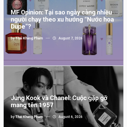
MF Opinion: Tại sao ngày càng nhiều
người chạy theo xu hướng “Nước hoa
Dupe”?
by
Thai Khang Pham
August 7, 2026
Jung Kook và Chanel: Cuộc gặp gỡ
mang tên 1957
by
Thai Khang Pham
August 6, 2026