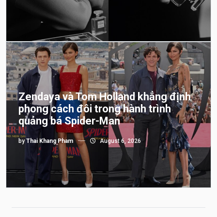
Zendaya và Tom Holland khẳng định
phong cách đôi trong hành trình
quảng bá Spider-Man
by
Thai Khang Pham
August 6, 2026