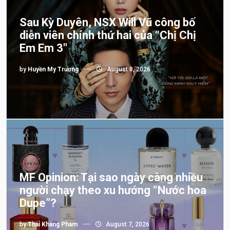
Sau Kỳ Duyên, NSX Will Vũ công bố
diễn viên chính thứ hai của “Chị Chị
Em Em 3″
by
Huyền My Trương
August 8, 2026
MF Opinion: Tại sao ngày càng nhiều
người chạy theo xu hướng “Nước hoa
Dupe”?
by
Thai Khang Pham
August 7, 2026