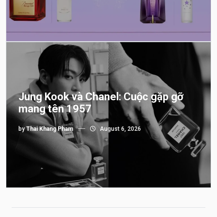
Jung Kook và Chanel: Cuộc gặp gỡ
mang tên 1957
by
Thai Khang Pham
August 6, 2026