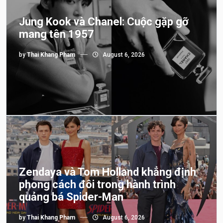
Jung Kook và Chanel: Cuộc gặp gỡ
mang tên 1957
by
Thai Khang Pham
August 6, 2026
Zendaya và Tom Holland khẳng định
phong cách đôi trong hành trình
quảng bá Spider-Man
by
Thai Khang Pham
August 6, 2026