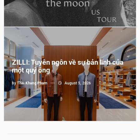
ZILLI: Tuyên ngôn về sự bản lĩnh của
một quý ông
by
Thai Khang Pham
August 5, 2026