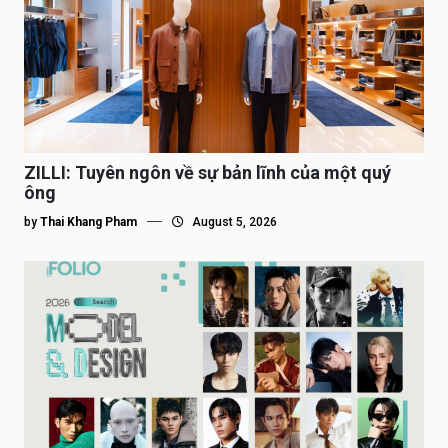
ZILLI: Tuyên ngôn về sự bản lĩnh của một quý
ông
by
Thai Khang Pham
August 5, 2026