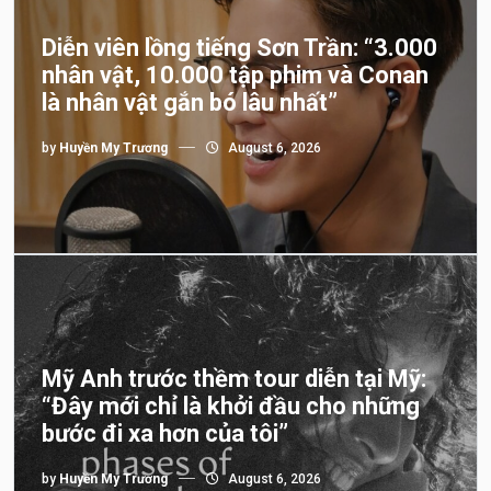
Diễn viên lồng tiếng Sơn Trần: “3.000
nhân vật, 10.000 tập phim và Conan
là nhân vật gắn bó lâu nhất”
by
Huyền My Trương
August 6, 2026
Mỹ Anh trước thềm tour diễn tại Mỹ:
“Đây mới chỉ là khởi đầu cho những
bước đi xa hơn của tôi”
by
Huyền My Trương
August 6, 2026