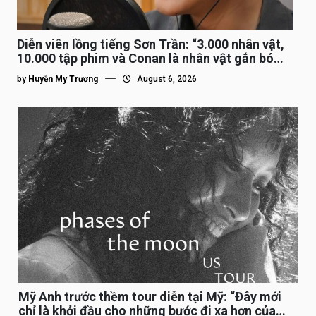
Diễn viên lồng tiếng Sơn Trần: “3.000 nhân vật,
10.000 tập phim và Conan là nhân vật gắn bó
lâu nhất”
by
Huyền My Trương
August 6, 2026
Mỹ Anh trước thềm tour diễn tại Mỹ: “Đây mới
chỉ là khởi đầu cho những bước đi xa hơn của