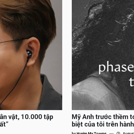
hân vật, 10.000 tập
Mỹ Anh trước thềm to
ất”
biệt của tôi trên hành
by
Huyền My Trương
August