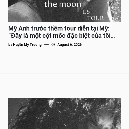
Mỹ Anh trước thềm tour diễn tại Mỹ:
“Đây là một cột mốc đặc biệt của tôi
trên hành trình đi quốc tế”
by
Huyền My Trương
August 6, 2026