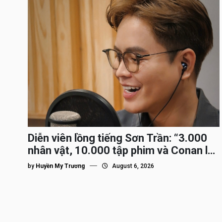
Diễn viên lồng tiếng Sơn Trần: “3.000
nhân vật, 10.000 tập phim và Conan là
nhân vật gắn bó lâu nhất”
by
Huyền My Trương
August 6, 2026