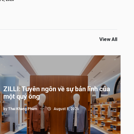
View All
ZILLI: Tuyên ngôn về sự bản lĩnh của
một quý ông
by
Thai Khang Pham
August 5, 2026