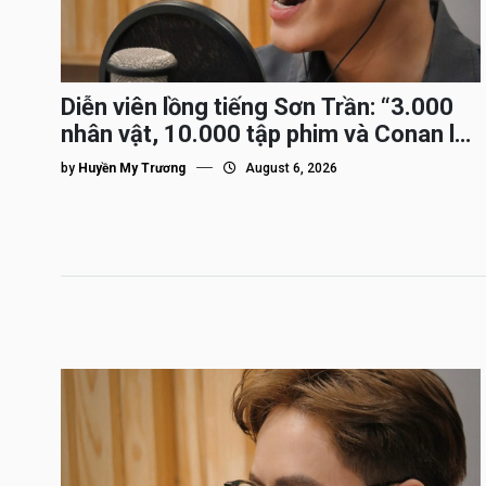
Diễn viên lồng tiếng Sơn Trần: “3.000
nhân vật, 10.000 tập phim và Conan là
nhân vật gắn bó lâu nhất”
by
Huyền My Trương
August 6, 2026