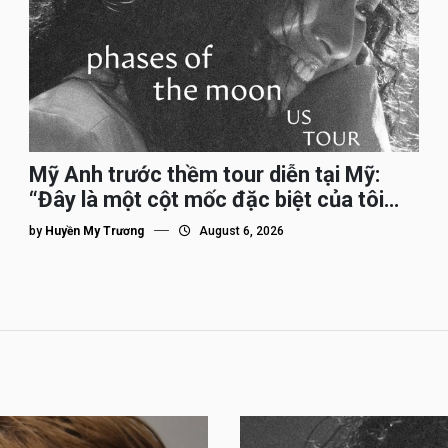
Mỹ Anh trước thềm tour diễn tại Mỹ:
“Đây là một cột mốc đặc biệt của tôi
trên hành trình đi quốc tế”
by
Huyền My Trương
August 6, 2026