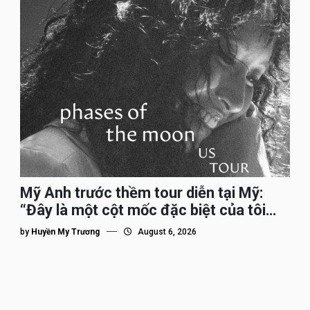
Mỹ Anh trước thềm tour diễn tại Mỹ:
“Đây là một cột mốc đặc biệt của tôi
trên hành trình đi quốc tế”
by
Huyền My Trương
August 6, 2026