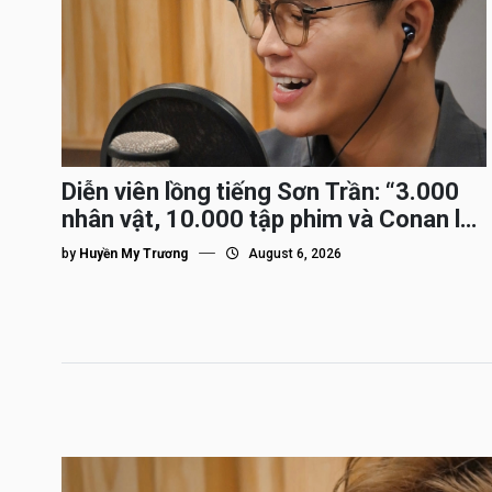
Diễn viên lồng tiếng Sơn Trần: “3.000
nhân vật, 10.000 tập phim và Conan là
nhân vật gắn bó lâu nhất”
by
Huyền My Trương
August 6, 2026