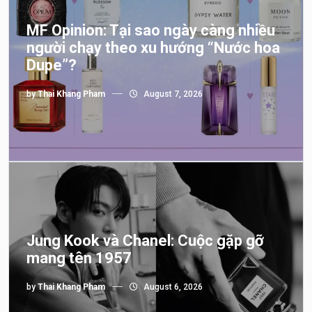
MF Opinion: Tại sao ngày càng nhiều
người chạy theo xu hướng “Nước hoa
Dupe”?
by
Thai Khang Pham
August 7, 2026
Jung Kook và Chanel: Cuộc gặp gỡ
mang tên 1957
by
Thai Khang Pham
August 6, 2026