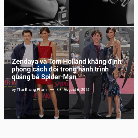
Zendaya và Tom Holland khẳng định
phong cách đôi trong hành trình
quảng bá Spider-Man
by
Thai Khang Pham
August 6, 2026