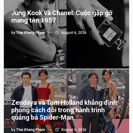
Jung Kook và Chanel: Cuộc gặp gỡ
mang tên 1957
by
Thai Khang Pham
August 6, 2026
Zendaya và Tom Holland khẳng định
phong cách đôi trong hành trình
quảng bá Spider-Man
by
Thai Khang Pham
August 6, 2026