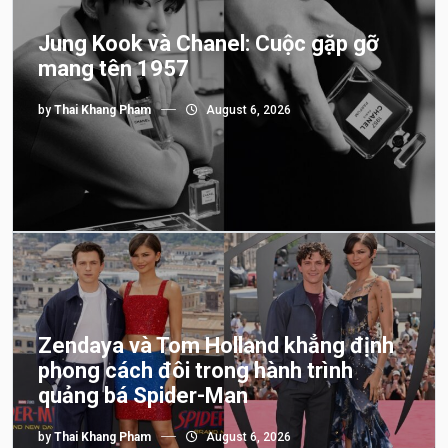
Jung Kook và Chanel: Cuộc gặp gỡ
mang tên 1957
by
Thai Khang Pham
August 6, 2026
Zendaya và Tom Holland khẳng định
phong cách đôi trong hành trình
quảng bá Spider-Man
by
Thai Khang Pham
August 6, 2026