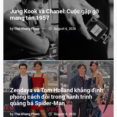
Jung Kook và Chanel: Cuộc gặp gỡ
mang tên 1957
by
Thai Khang Pham
August 6, 2026
Zendaya và Tom Holland khẳng định
phong cách đôi trong hành trình
quảng bá Spider-Man
by
Thai Khang Pham
August 6, 2026