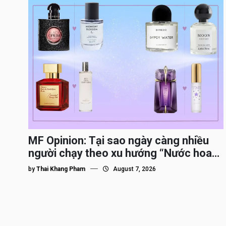
MF Opinion: Tại sao ngày càng nhiều
người chạy theo xu hướng “Nước hoa
Dupe”?
by
Thai Khang Pham
August 7, 2026