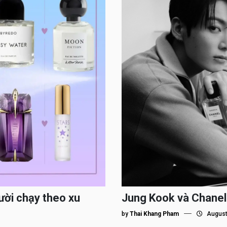
ười chạy theo xu
Jung Kook và Chanel
by
Thai Khang Pham
August