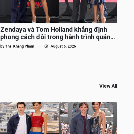
Zendaya và Tom Holland khẳng định
phong cách đôi trong hành trình quảng
bá Spider-Man
by
Thai Khang Pham
August 6, 2026
View All