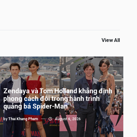
View All
Zendaya và Tom Holland khẳng định
phong cách đôi trong hành trình
quảng bá Spider-Man
by
Thai Khang Pham
August 6, 2026