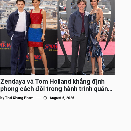
Zendaya và Tom Holland khẳng định
phong cách đôi trong hành trình quảng
bá Spider-Man
by
Thai Khang Pham
August 6, 2026