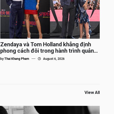
Zendaya và Tom Holland khẳng định
phong cách đôi trong hành trình quảng
bá Spider-Man
by
Thai Khang Pham
August 6, 2026
View All