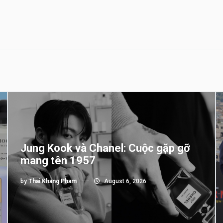
Jung Kook và Chanel: Cuộc gặp gỡ
mang tên 1957
by
Thai Khang Pham
August 6, 2026