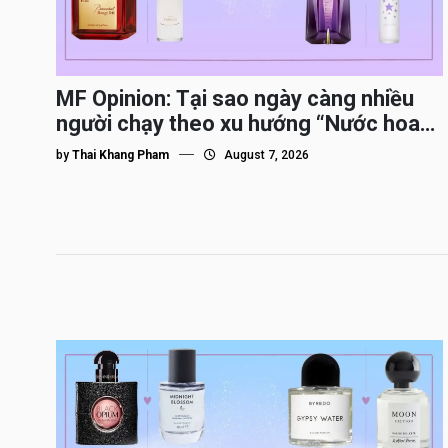
MF Opinion: Tại sao ngày càng nhiều
người chạy theo xu hướng “Nước hoa
Dupe”?
by
Thai Khang Pham
August 7, 2026