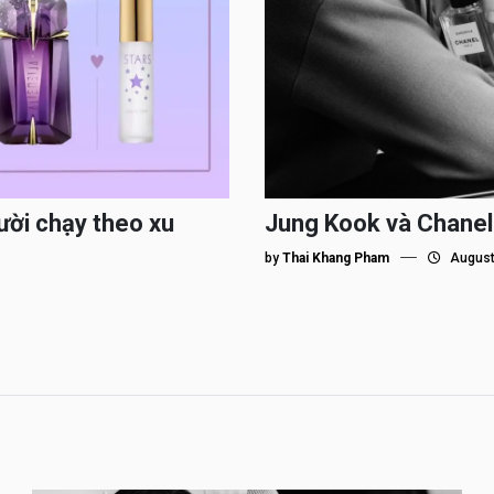
ười chạy theo xu
Jung Kook và Chanel
by
Thai Khang Pham
August