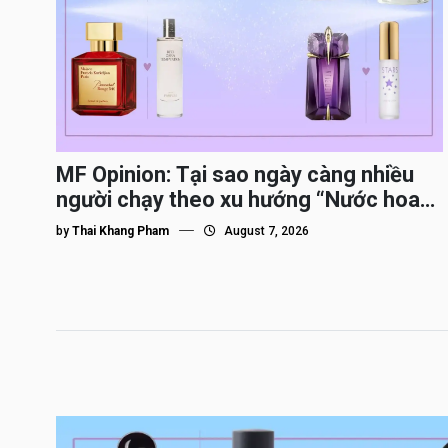
MF Opinion: Tại sao ngày càng nhiều
người chạy theo xu hướng “Nước hoa
Dupe”?
by
Thai Khang Pham
August 7, 2026