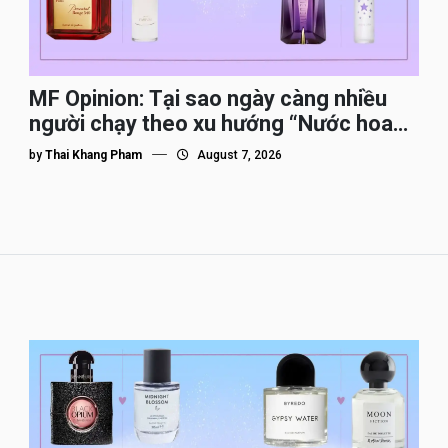
MF Opinion: Tại sao ngày càng nhiều
người chạy theo xu hướng “Nước hoa
Dupe”?
by
Thai Khang Pham
August 7, 2026