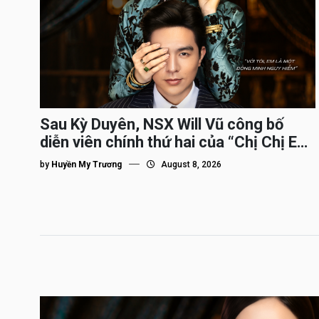
Sau Kỳ Duyên, NSX Will Vũ công bố
diễn viên chính thứ hai của “Chị Chị Em
Em 3″
by
Huyền My Trương
August 8, 2026