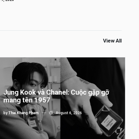
View All
Jung Kook và Chanel: Cuộc gặp gỡ
mang tên 1957
by
Thai Khang Pham
August 6, 2026