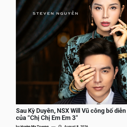
Sau Kỳ Duyên, NSX Will Vũ công bố diễn 
của “Chị Chị Em Em 3″
by
Huyền My Trương
August 8, 2026