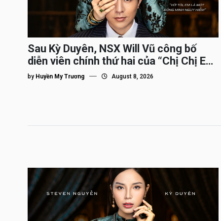
Sau Kỳ Duyên, NSX Will Vũ công bố
diễn viên chính thứ hai của “Chị Chị Em
Em 3″
by
Huyền My Trương
August 8, 2026