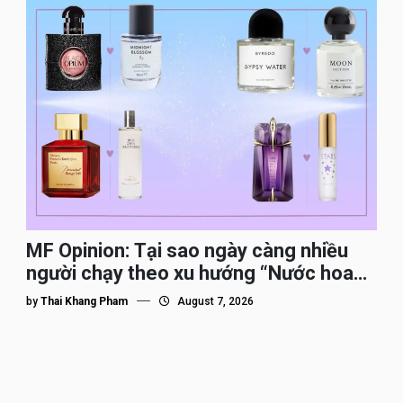
MF Opinion: Tại sao ngày càng nhiều
người chạy theo xu hướng “Nước hoa
Dupe”?
by
Thai Khang Pham
August 7, 2026