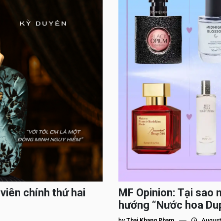
viên chính thứ hai
MF Opinion: Tại sao 
hướng “Nước hoa Du
by
Thai Khang Pham
August