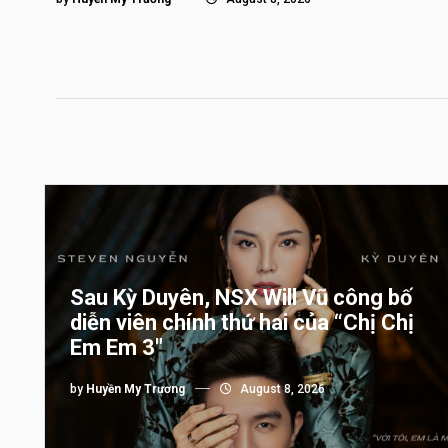
Sau Kỳ Duyên, NSX Will Vũ công bố
diễn viên chính thứ hai của “Chị Chị
Em Em 3″
by
Huyền My Trương
August 8, 2026