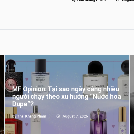
MF Opinion: Tại sao ngày càng nhiều
người chạy theo xu hướng “Nước hoa
Dupe”?
by
Thai Khang Pham
August 7, 2026