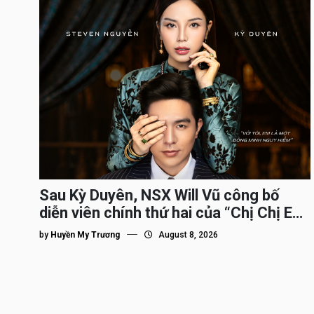
Sau Kỳ Duyên, NSX Will Vũ công bố
diễn viên chính thứ hai của “Chị Chị Em
Em 3″
by
Huyền My Trương
August 8, 2026