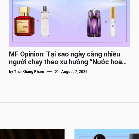
MF Opinion: Tại sao ngày càng nhiều
người chạy theo xu hướng “Nước hoa
Dupe”?
by
Thai Khang Pham
August 7, 2026