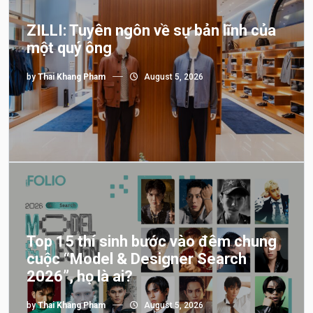
ZILLI: Tuyên ngôn về sự bản lĩnh của
một quý ông
by
Thai Khang Pham
August 5, 2026
Top 15 thí sinh bước vào đêm chung
cuộc “Model & Designer Search
2026”, họ là ai?
by
Thai Khang Pham
August 5, 2026