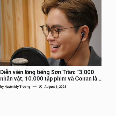
Diễn viên lồng tiếng Sơn Trần: “3.000
nhân vật, 10.000 tập phim và Conan là
nhân vật gắn bó lâu nhất”
by
Huyền My Trương
August 6, 2026