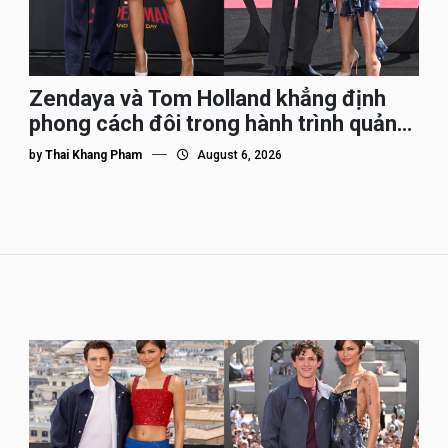
Zendaya và Tom Holland khẳng định
phong cách đôi trong hành trình quảng
bá Spider-Man
by
Thai Khang Pham
August 6, 2026