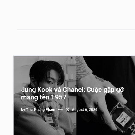
Jung Kook và Chanel: Cuộc gặp gỡ
mang tên 1957
by
Thai Khang Pham
August 6, 2026