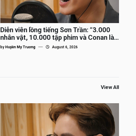
Diễn viên lồng tiếng Sơn Trần: “3.000
nhân vật, 10.000 tập phim và Conan là
nhân vật gắn bó lâu nhất”
by
Huyền My Trương
August 6, 2026
View All