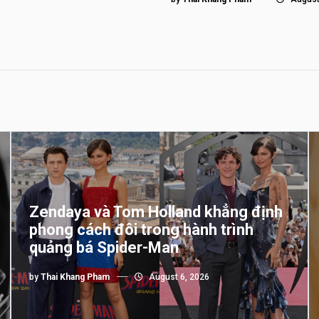
Zendaya và Tom Holland khẳng định
phong cách đôi trong hành trình
quảng bá Spider-Man
by
Thai Khang Pham
August 6, 2026