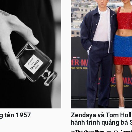
g tên 1957
Zendaya và Tom Holl
hành trình quảng bá
by
Thai Khang Pham
August