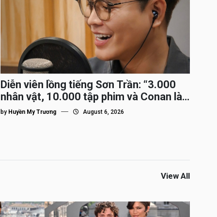
Diễn viên lồng tiếng Sơn Trần: “3.000
nhân vật, 10.000 tập phim và Conan là
nhân vật gắn bó lâu nhất”
by
Huyền My Trương
August 6, 2026
View All