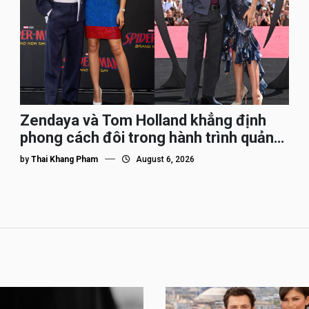
Zendaya và Tom Holland khẳng định
phong cách đôi trong hành trình quảng
bá Spider-Man
by
Thai Khang Pham
August 6, 2026