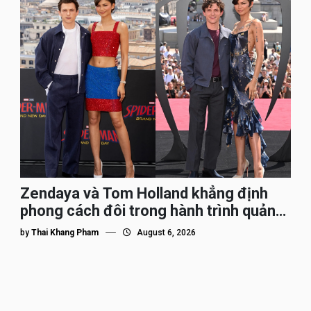
Zendaya và Tom Holland khẳng định
phong cách đôi trong hành trình quảng
bá Spider-Man
by
Thai Khang Pham
August 6, 2026