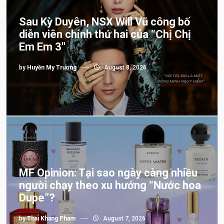
Sau Kỳ Duyên, NSX Will Vũ công bố
diễn viên chính thứ hai của “Chị Chị
Em Em 3″
by
Huyền My Trương
August 8, 2026
MF Opinion: Tại sao ngày càng nhiều
người chạy theo xu hướng “Nước hoa
Dupe”?
by
Thai Khang Pham
August 7, 2026