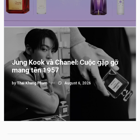
Jung Kook và Chanel: Cuộc gặp gỡ
mang tên 1957
by
Thai Khang Pham
August 6, 2026