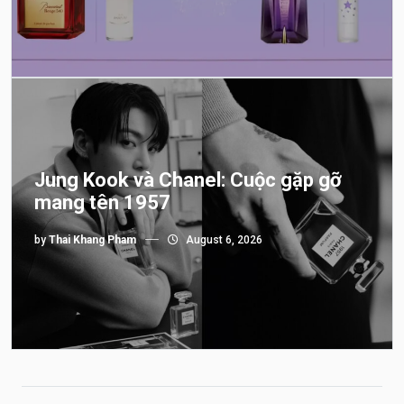
Jung Kook và Chanel: Cuộc gặp gỡ
mang tên 1957
by
Thai Khang Pham
August 6, 2026