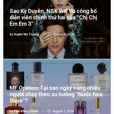
Sau Kỳ Duyên, NSX Will Vũ công bố
diễn viên chính thứ hai của “Chị Chị
Em Em 3″
by
Huyền My Trương
August 8, 2026
MF Opinion: Tại sao ngày càng nhiều
người chạy theo xu hướng “Nước hoa
Dupe”?
by
Thai Khang Pham
August 7, 2026